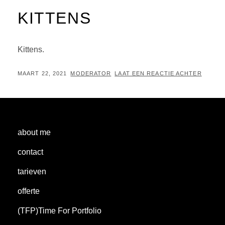
KITTENS
Kittens.
GEPLAATST
BY
MAART 22, 2021
MODERATOR
LAAT EEN REACTIE ACHTER
OP
about me
contact
tarieven
offerte
(TFP)Time For Portfolio