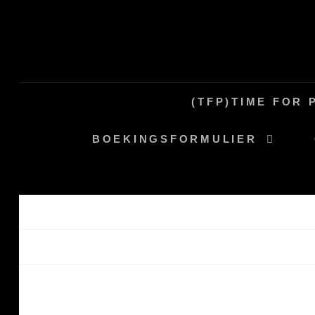
Ga
naar
de
inhoud
(TFP)TIME FOR 
BOEKINGSFORMULIER