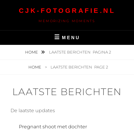
Ga
CJK-FOTOGRAFIE.NL
naar
de
MEMORIZING MOMENTS
inhoud
MENU
HOME
LAATSTE BERICHTEN
PAGINA 2
HOME
>
LAATSTE BERICHTEN
PAGE 2
LAATSTE BERICHTEN
De laatste updates
Pregnant shoot met dochter