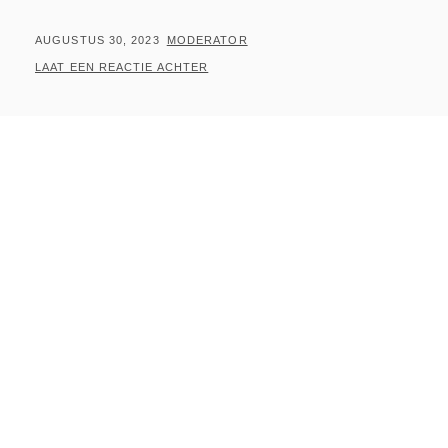
SHOOT
GEPLAATST
BY
AUGUSTUS 30, 2023
MODERATOR
OP
LAAT EEN REACTIE ACHTER