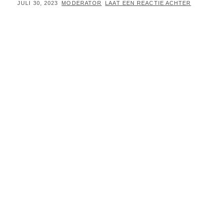
GEPLAATST
BY
JULI 30, 2023
MODERATOR
LAAT EEN REACTIE ACHTER
OP