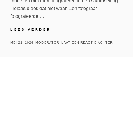
modellen mochten fotograferen in een studiosetting.
Helaas bleek dat niet waar. Een fotograaf
fotografeerde …
MODELS
LEES VERDER
AND
BRAND
GEPLAATST
BY
MEI 21, 2024
MODERATOR
LAAT EEN REACTIE ACHTER
OP