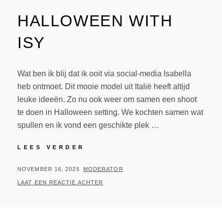
HALLOWEEN WITH
ISY
Wat ben ik blij dat ik ooit via social-media Isabella
heb ontmoet. Dit mooie model uit Italië heeft altijd
leuke ideeën. Zo nu ook weer om samen een shoot
te doen in Halloween setting. We kochten samen wat
spullen en ik vond een geschikte plek …
HALLOWEEN
LEES VERDER
WITH
ISY
GEPLAATST
BY
NOVEMBER 16, 2025
MODERATOR
OP
LAAT EEN REACTIE ACHTER