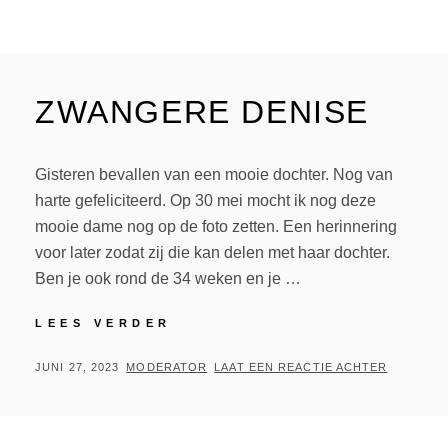
ZWANGERE DENISE
Gisteren bevallen van een mooie dochter. Nog van
harte gefeliciteerd. Op 30 mei mocht ik nog deze
mooie dame nog op de foto zetten. Een herinnering
voor later zodat zij die kan delen met haar dochter.
Ben je ook rond de 34 weken en je …
ZWANGERE
LEES VERDER
DENISE
GEPLAATST
BY
JUNI 27, 2023
MODERATOR
LAAT EEN REACTIE ACHTER
OP