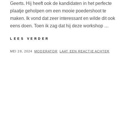
Geerts. Hij heeft ook de kandidaten in het perfecte
plaatje geholpen om een mooie poedershoot te
maken. Ik vond dat zeer interessant en wilde dit ook
eens doen. Toen ik zag dat hij deze workshop …
POEDERSHOOT
LEES VERDER
NIEUW
VENNEP
GEPLAATST
BY
MEI 28, 2024
MODERATOR
LAAT EEN REACTIE ACHTER
OP