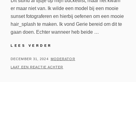
Dit stond al tijdje op mijn bucketlist, maar het kwam
er maar niet van. Ik wilde een model bij een mooie
sunset fotograferen en hierbij oefenen om een mooie
hair_splash te maken. Ik vond Gerie bereid om dit te
gaan doen. Echter wanneer heb beide …
GERIE
LEES VERDER
@
SUNSET
GEPLAATST
BY
DECEMBER 31, 2024
MODERATOR
OP
LAAT EEN REACTIE ACHTER