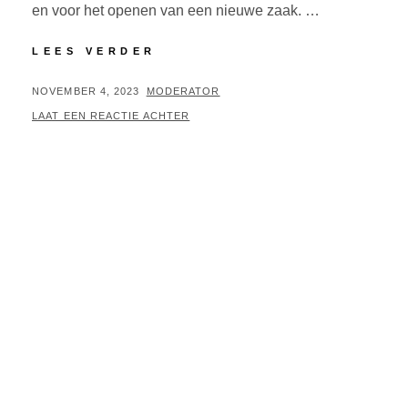
en voor het openen van een nieuwe zaak. …
ZAKELIJK
LEES VERDER
PORTRET
MET
GEPLAATST
BY
NOVEMBER 4, 2023
MODERATOR
ROOS
OP
LAAT EEN REACTIE ACHTER
EVERS