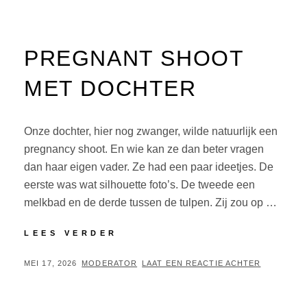
PREGNANT SHOOT
MET DOCHTER
Onze dochter, hier nog zwanger, wilde natuurlijk een
pregnancy shoot. En wie kan ze dan beter vragen
dan haar eigen vader. Ze had een paar ideetjes. De
eerste was wat silhouette foto’s. De tweede een
melkbad en de derde tussen de tulpen. Zij zou op …
PREGNANT
LEES VERDER
SHOOT
MET
GEPLAATST
BY
MEI 17, 2026
MODERATOR
LAAT EEN REACTIE ACHTER
DOCHTER
OP