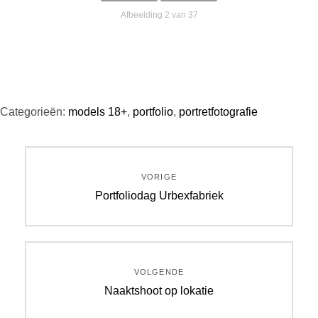
Afbeelding 2 van 37
Categorieën:
models 18+
,
portfolio
,
portretfotografie
Bericht
VORIGE
navigatie
Vorig
Portfoliodag Urbexfabriek
bericht:
VOLGENDE
Volgend
Naaktshoot op lokatie
bericht: