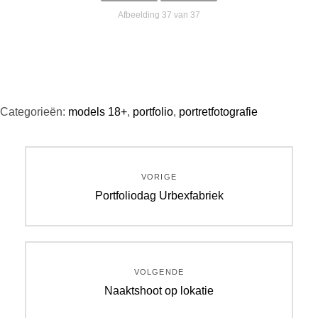
Afbeelding 37 van 37
Categorieën:
models 18+
,
portfolio
,
portretfotografie
Bericht
VORIGE
navigatie
Vorig
Portfoliodag Urbexfabriek
bericht:
VOLGENDE
Volgend
Naaktshoot op lokatie
bericht: