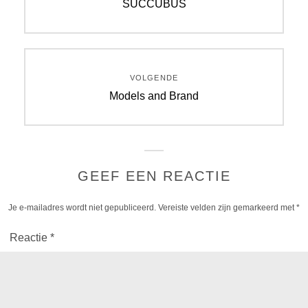
Vorig
SUCCUBUS
bericht:
VOLGENDE
Volgend
Models and Brand
bericht:
GEEF EEN REACTIE
Je e-mailadres wordt niet gepubliceerd.
Vereiste velden zijn gemarkeerd met
*
Reactie
*