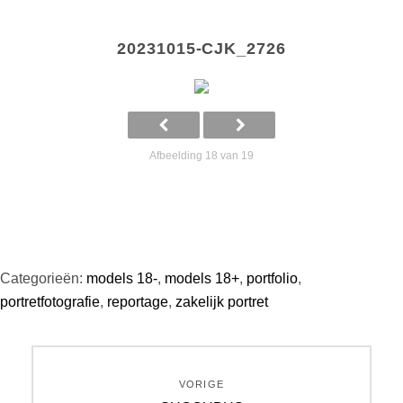
20231015-CJK_2726
Afbeelding 18 van 19
Categorieën:
models 18-
,
models 18+
,
portfolio
,
portretfotografie
,
reportage
,
zakelijk portret
Bericht
VORIGE
navigatie